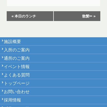
イ
«
本日のランチ
散髪✂
»
ベ
ン
ト
施設概要
ナ
ビ
入所のご案内
ゲ
通所のご案内
ー
イベント情報
シ
よくある質問
ョ
トップページ
ン
お問い合わせ
採用情報