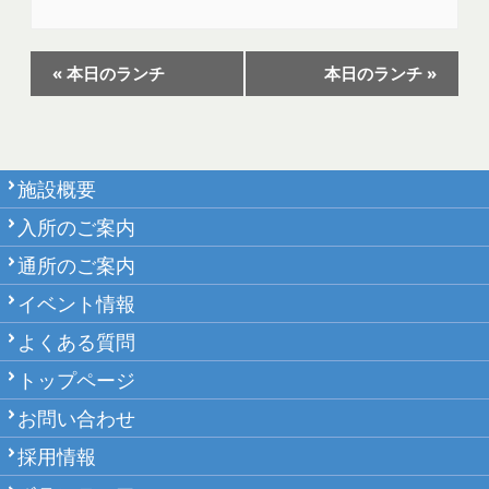
イ
«
本日のランチ
本日のランチ
»
ベ
ン
ト
施設概要
ナ
ビ
入所のご案内
ゲ
通所のご案内
ー
イベント情報
シ
よくある質問
ョ
トップページ
ン
お問い合わせ
採用情報